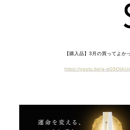
【購入品】3月の買ってよか
https://youtu.be/a-qG5OI