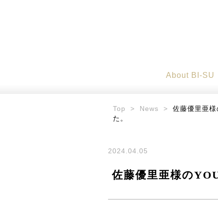
About BI-SU
Top
>
News
>
佐藤優里亜様
た。
2024.04.05
佐藤優里亜様のYO