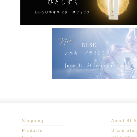
Shopping
About BI-
Products
Brand Stor