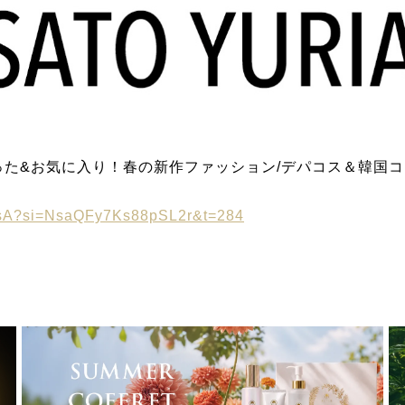
った&お気に入り！春の新作ファッション/デパコス＆韓国
AUsA?si=NsaQFy7Ks88pSL2r&t=284