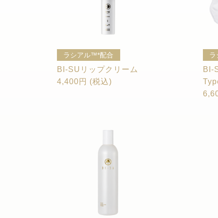
ラシアル™*配合
ラ
BI-SUリップクリーム
BI
4,400円 (税込)
Ty
6,6