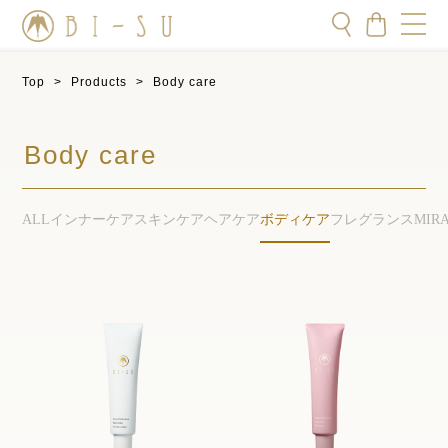
Top
>
Products
>
Body care
Body care
ALL
インナーケア
スキンケア
ヘアケア
ボディケア
フレグランス
MIR