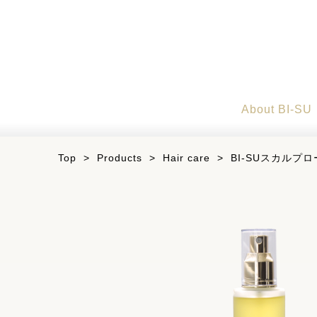
About BI-SU
Top
>
Products
>
Hair care
>
BI-SUスカルプ