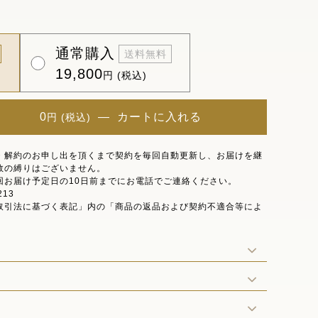
通常購入
送料無料
19,800
円 (税込)
0
―
カートに入れる
円 (税込)
・解約のお申し出を頂くまで契約を毎回自動更新し、お届けを継
数の縛りはございません。
回お届け予定日の10日前までにお電話でご連絡ください。
213
取引法に基づく表記」内の「商品の返品および契約不適合等によ
。