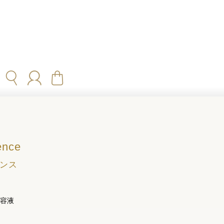
ence
センス
美容液