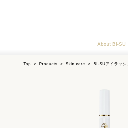
About BI-SU
Top
>
Products
>
Skin care
>
BI-SUアイラッ