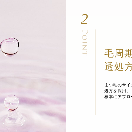
2
毛周
透処
まつ毛のサイ
処方を採用。
根本にアプロ