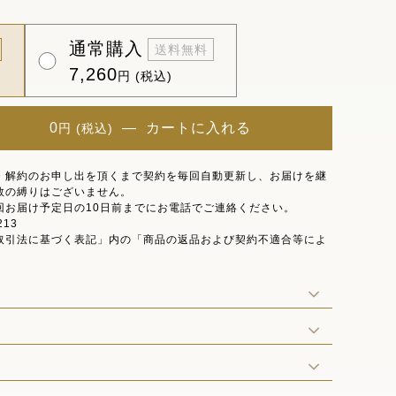
通常購入
送料無料
7,260
円 (税込)
0
―
カートに入れる
円 (税込)
・解約のお申し出を頂くまで契約を毎回自動更新し、お届けを継
数の縛りはございません。
回お届け予定日の10日前までにお電話でご連絡ください。
213
取引法に基づく表記」内の「商品の返品および契約不適合等によ
。